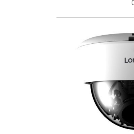
Cámaras Espía / Ocultas
Almacenamiento
Alarmas auto-gestionadas
Pantallas
Descargas