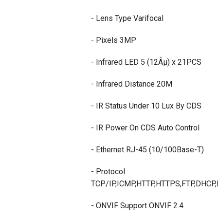
- Lens Type Varifocal
- Pixels 3MP
- Infrared LED 5 (12Âµ) x 21PCS
- Infrared Distance 20M
- IR Status Under 10 Lux By CDS
- IR Power On CDS Auto Control
- Ethernet RJ-45 (10/100Base-T)
- Protocol
TCP/IP,ICMP,HTTP,HTTPS,FTP,DHCP
- ONVIF Support ONVIF 2.4