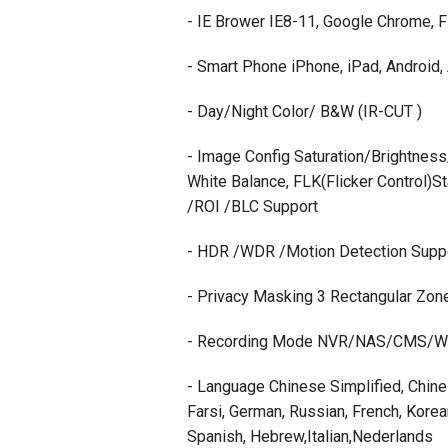
- IE Brower IE8-11, Google Chrome, Fi
- Smart Phone iPhone, iPad, Android,
- Day/Night Color/ B&W (IR-CUT )
- Image Config Saturation/Brightness
White Balance, FLK(Flicker Control)S
/ROI /BLC Support
- HDR /WDR /Motion Detection Supp
- Privacy Masking 3 Rectangular Zon
- Recording Mode NVR/NAS/CMS/
- Language Chinese Simplified, Chinese
Farsi, German, Russian, French, Korea
Spanish, Hebrew,Italian,Nederlands