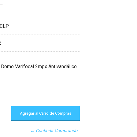
L
 CLP
E
Domo Varifocal 2mpx Antivandálico
← Continúa Comprando