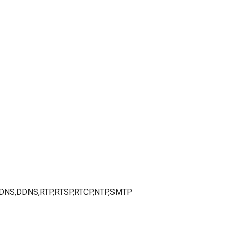
,DNS,DDNS,RTP,RTSP,RTCP,NTP,SMTP