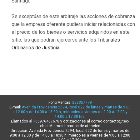
Santiago.
Se exceptúan de este arbitraje las acciones de cobranza
que la empresa oferente pudiera iniciar relacionadas con
el precio de los bienes o servicios adquiridos en este
sitio, las que podrán ejercerse ante los Tribun
ales
Ordinarios de Justicia.
Fono Ventas:
223357779
E-mail:
Avenida Providencia 2594, local 622 de lunes y martes de 9:00
a 12:00 y de 14:00 a 18:30 h, miercoles a viernes de 9:00 a 12:00 y
14:00 a 17:30 hrs.
Llamados al +56976467678 y cotizaciones al correo contacto@tec-
oh.cl Mismos horarios de atencion
Dirección: Avenida Providencia 2594, local 622 de lunes y martes de
9:00 a 12:00 y de 14:00 a 18:30 h, miercoles a viernes de 9:00 a 12:00