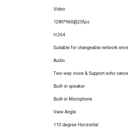
Video
1280*960@25fps
H.264
Suitable for changeable network env
Audio
Two-way voice & Support echo cancel
Built-in speaker
Built-in Microphone
View Angle
110 degree Horizontal