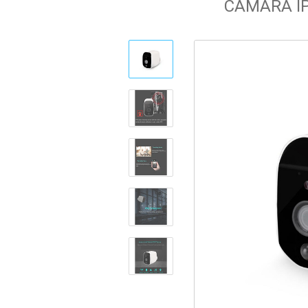
CÁMARA IP
Cámaras Espía / Ocultas
Almacenamiento
Alarmas auto-gestionadas
Pantallas
Descargas