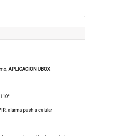
umo,
APLICACION UBOX
z
 110°
R, alarma push a celular