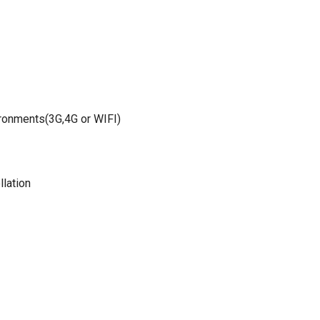
ironments(3G,4G or WIFI)
lation