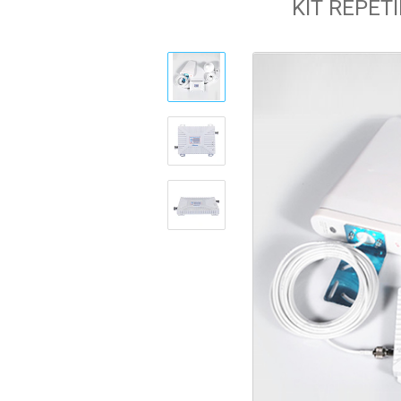
KIT REPET
Cámaras Espía / Ocultas
Almacenamiento
Alarmas auto-gestionadas
Pantallas
Descargas