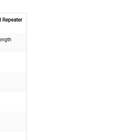
al Repeater
ength