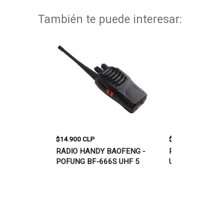
También te puede interesar:
$14.900 CLP
$36.900 CLP
LN KD-C1,
RADIO HANDY BAOFENG -
RADIO HANDY
POFUNG BF-666S UHF 5
UV-6, VHF/UH
WATT
BAND