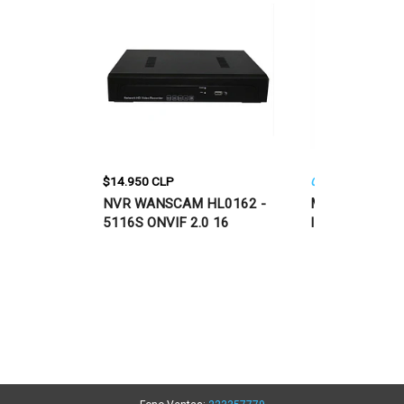
$14.950 CLP
Out of Stock
WIFI
NVR WANSCAM HL0162 -
MONITOR DE B
ACK APP
5116S ONVIF 2.0 16
INCORPORA RA
CANALES
VIAS