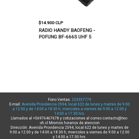
$14.900 CLP
$29.900 CLP
LN KD-C1,
RADIO HANDY BAOFENG -
RADIO HANDY
POFUNG BF-666S UHF 5
UV-5R, VHF/U
WATT
BAND
Fono Ventas:
223357779
E-mail:
Avenida Providencia 2594, local 622 de lunes y martes de 9:00
a 12:00 y de 14:00 a 18:30 h, miercoles a viernes de 9:00 a 12:00 y
14:00 a 17:30 hrs.
Llamados al +56976467678 y cotizaciones al correo contacto@tec-
oh.cl Mismos horarios de atencion
Dirección: Avenida Providencia 2594, local 622 de lunes y martes de
9:00 a 12:00 y de 14:00 a 18:30 h, miercoles a viernes de 9:00 a 12:00
y 14:00 a 17:30 hrs.