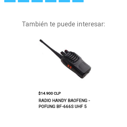
También te puede interesar:
$14.900 CLP
$29.900 CLP
LN KD-C1,
RADIO HANDY BAOFENG -
RADIO HANDY
POFUNG BF-666S UHF 5
UV-5R, VHF/U
WATT
BAND