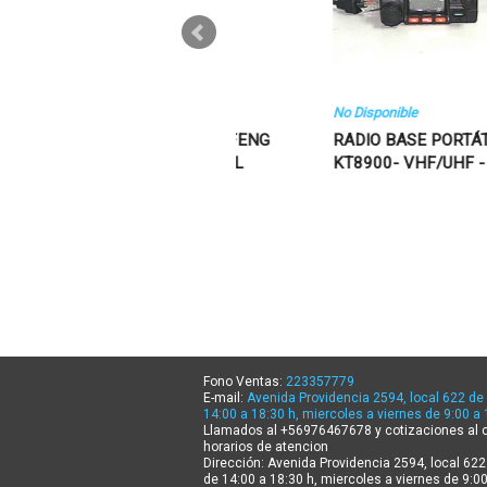
$36.900 CLP
No Disponible
RADIO HANDY BAOFENG
RADIO BASE PORTÁTIL QYT
UV-6, VHF/UHF DUAL
KT8900- VHF/UHF - 25
BAND
WATT
Fono Ventas:
223357779
E-mail:
Avenida Providencia 2594, local 622 de 
14:00 a 18:30 h, miercoles a viernes de 9:00 a 
Llamados al +56976467678 y cotizaciones al 
horarios de atencion
Dirección: Avenida Providencia 2594, local 622
de 14:00 a 18:30 h, miercoles a viernes de 9:00