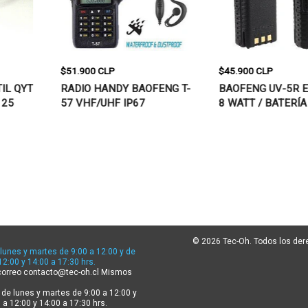
$51.900 CLP
$45.900 CLP
RADIO HANDY BAOFENG T-
BAOFENG UV-5R EDICIÓN
57 VHF/UHF IP67
8 WATT / BATERÍA
WATERPROO...
3800MAH
© 2026 Tec-Oh. Todos los de
lunes y martes de 9:00 a 12:00 y de
12:00 y 14:00 a 17:30 hrs.
correo contacto@tec-oh.cl Mismos
 de lunes y martes de 9:00 a 12:00 y
 a 12:00 y 14:00 a 17:30 hrs.