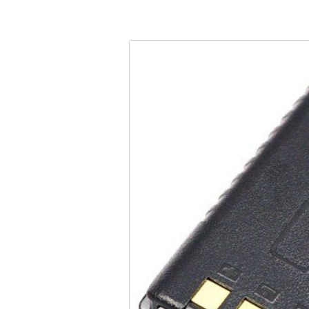
Cámaras Espía / Ocultas
Almacenamiento
Alarmas auto-gestionadas
Pantallas
Descargas