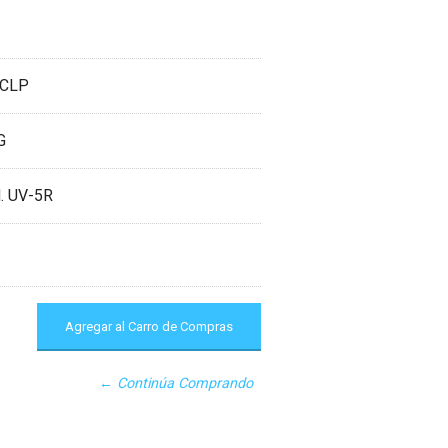
 CLP
G
d. UV-5R
← Continúa Comprando