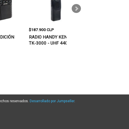
$187.900 CLP
$21.900 CLP
RADIO HANDY KENWOOD
RADIO HANDY WLN KD-C1
TK-3000 - UHF 440-
UHF 5 WATT
480MHZ
rechos reservados.
Desarrollado por Jumpseller
.