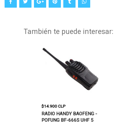
También te puede interesar:
$14.900 CLP
$29.900 CLP
LN KD-C1,
RADIO HANDY BAOFENG -
RADIO HANDY
POFUNG BF-666S UHF 5
UV-5R, VHF/U
WATT
BAND