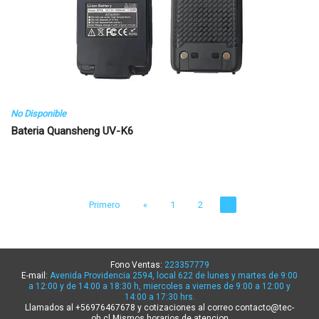
No Disponible
Bateria Quansheng UV-K6
Primero
«
1
2
3
Fono Ventas:
223357779
E-mail:
Avenida Providencia 2594, local 622 de lunes y martes de 9:00
a 12:00 y de 14:00 a 18:30 h, miercoles a viernes de 9:00 a 12:00 y
14:00 a 17:30 hrs.
Llamados al +56976467678 y cotizaciones al correo contacto@tec-
oh.cl Mismos horarios de atencion